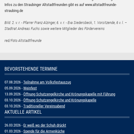
Infos zu den Straubinger Altstadtfreunden gibt es auf www.altstadtfreunde-
straubing.de
Bild: 2. v. r. - Pfarrer Franz Alzinger, 6. v. r. - Eva Siedersbeck, 1. Vorsitzende, 6 v. l. –
Stadtrat Andreas Fuchs sowie weitere Mitglieder des Fördervereins
red/Foto Altstadtfreunde
BEVORSTEHENDE TERMINE
07.08.2026 -
Teilnahme am Volksfestauszug
05.09.2026 -
Weinfest
13.09.2026 -
Öffnung Schutzengelkirche und Krönungskapelle mit Führung
03.10.2026 -
Öffnung Schutzengelkirche und Krönungskapelle
03.10.2026 -
Traditioneller Vereinsabend
AKTUELLE ARTIKEL
26.03.2026 -
Er weiß wo der Schuh drückt
01.03.2026 -
Spende für die Armenküche